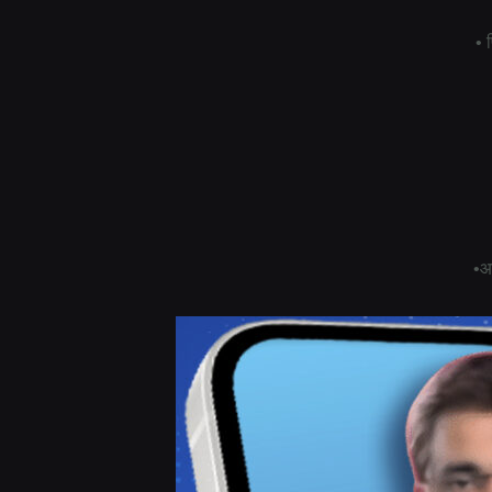
• 
•आ