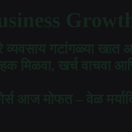
siness Growth
े व्यवसाय गटांगळ्या खात 
ाहक मिळवा, खर्च वाचवा आण
र्स आज मोफत – वेळ मर्याद