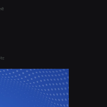
यची
ेट​